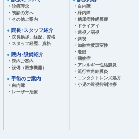
さて12月
・
・
診療理念
白内障
開催させて
・
・
初診の方へ
緑内障
当院での白
・
・
その他ご案内
糖尿病性網膜症
・
ドライアイ
説明させて
●
院長･スタッフ紹介
・
遠視／弱視
・
遠近両用眼
院長挨拶、経歴、資格
・
斜視
・
スタッフ経歴、資格
・
加齢性黄斑変性
す。
・
老眼
●
院内･設備紹介
ご家族、お
・
飛蚊症
・
院内ご案内
・
アレルギー性結膜炎
・
設備（医療機器）
・
流行性角結膜炎
2025年09
・
コンタクトレンズ処方
●
手術のご案内
・
小児の近視抑制治療
・
白内障
無料白内障
・
レーザー治療
朝、夕は涼
さて
10月
開催させて
当院での白
説明させて