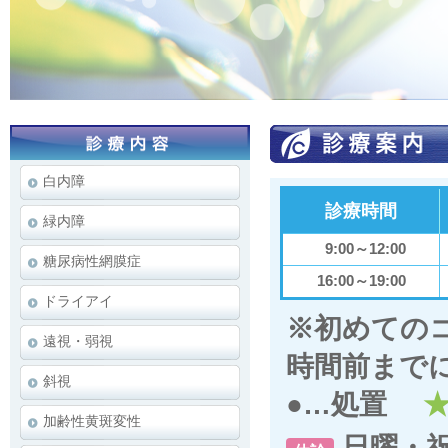
白内障
診療時間
緑内障
9:00～12:00
糖尿病性網膜症
16:00～19:00
ドライアイ
※初めての
遠視・弱視
時間前まで
斜視
●
…処置
加齢性黄斑変性
日曜・