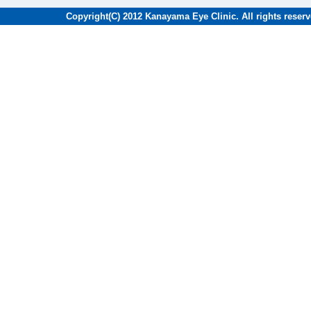
遠近両用眼
Copyright(C) 2012 Kanayama Eye Clinic. Al
す。
ご家族、お
2025年07
お盆期間中
猛暑の季節
8月17日
とさせてい
8月16日
ただきます
8月25日
す。
ご迷惑をお