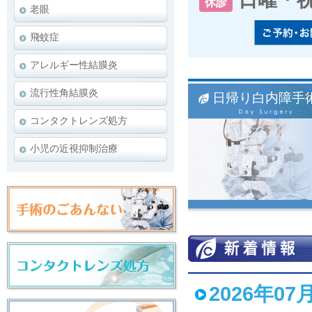
休診
老眼
飛蚊症
アレルギー性結膜炎
流行性角結膜炎
日帰り白内障手
コンタクトレンズ処方
小児の近視抑制治療
2026年07