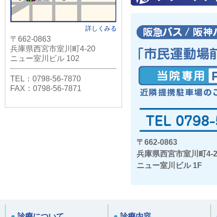
トレンズを
院スタッフ
よろしくお
詳しくみる
〒662-0863
兵庫県西宮市室川町4-20
ニュー室川ビル 102
2026年04
ゴールデン
TEL：0798-56-7870
FAX：0798-56-7871
本年度の4
ールデンウ
ていただき
とさせてい
〒662-0863
兵庫県西宮市室川町4-2
ニュー室川ビル 1F
2025年11
無料白内障
西宮もクリ
●
診療について
●
診療内容